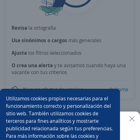
Revisa
la ortografía
Usa sinónimos o cargos
más generales
Ajusta
los filtros seleccionados
O crea una alerta
y te avisamos cuando haya una
vacante con tus criterios
Nuevas ofertas de empleo
Avísame
Utilizamos cookies propias necesarias para el
funcionamiento correcto y personalización del
sitio web. También utilizamos cookies de
Prueba con los empleos más demandados del país.
terceros para fines analíticos y mostrarte
publicidad relacionada según tus preferencias.
Buscar es más fácil en la app
Recolector/a
Vendedor/a
Administrador/a
Para más información sobre las cookies y