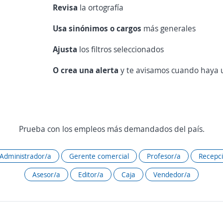
Revisa
la ortografía
Usa sinónimos o cargos
más generales
Ajusta
los filtros seleccionados
O crea una alerta
y te avisamos cuando haya u
Prueba con los empleos más demandados del país.
Administrador/a
Gerente comercial
Profesor/a
Recepci
Asesor/a
Editor/a
Caja
Vendedor/a