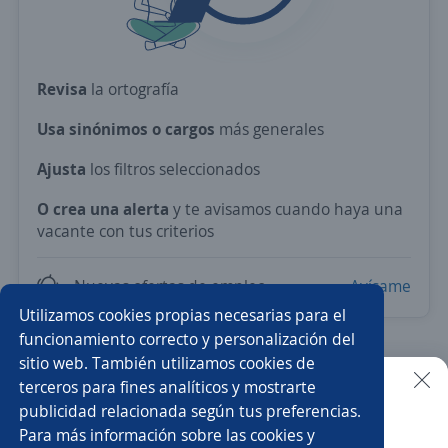
Revisa
la ortografía
Usa sinónimos o cargos
más generales
Ajusta
los filtros seleccionados
O crea una alerta
y te avisamos cuando haya una
vacante con tus criterios
Nuevas ofertas de empleo
Avísame
Utilizamos cookies propias necesarias para el
funcionamiento correcto y personalización del
sitio web. También utilizamos cookies de
Prueba con los empleos más demandados del país.
terceros para fines analíticos y mostrarte
publicidad relacionada según tus preferencias.
Buscar es más fácil en la app
Recolector/a
Vendedor/a
Administrador/a
Para más información sobre las cookies y