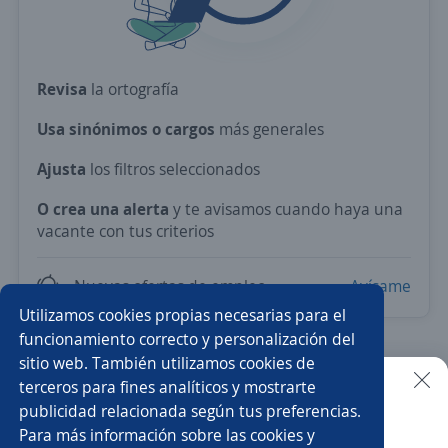
Revisa
la ortografía
Usa sinónimos o cargos
más generales
Ajusta
los filtros seleccionados
O crea una alerta
y te avisamos cuando haya una
vacante con tus criterios
Nuevas ofertas de empleo
Avísame
Utilizamos cookies propias necesarias para el
funcionamiento correcto y personalización del
sitio web. También utilizamos cookies de
Prueba con los empleos más demandados del país.
terceros para fines analíticos y mostrarte
publicidad relacionada según tus preferencias.
Buscar es más fácil en la app
Recolector/a
Vendedor/a
Administrador/a
Para más información sobre las cookies y