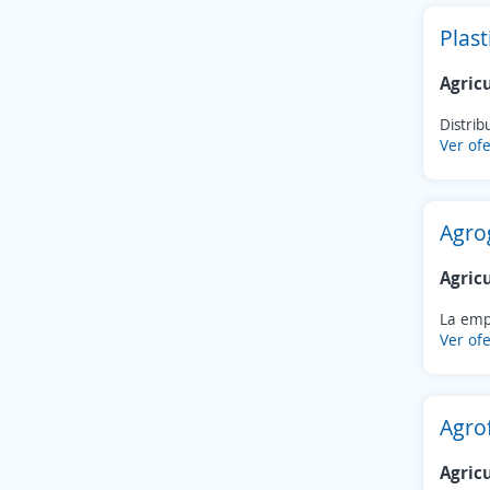
Plas
Agric
Distrib
Ver ofe
Agro
Agric
La empr
Ver ofe
Agrof
Agric