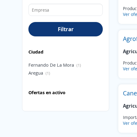
Product
Ver ofe
Filtrar
Agrof
Agric
Ciudad
Product
Fernando De La Mora
(1)
Ver ofe
Aregua
(1)
Canen
Ofertas en activo
Agric
Import
Ver ofe