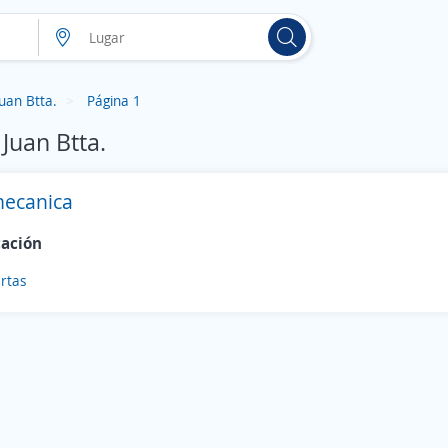
uan Btta.
Página 1
Juan Btta.
ecanica
cación
rtas