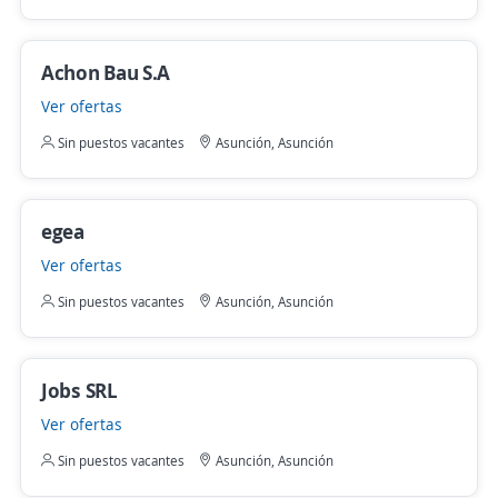
Achon Bau S.A
Ver ofertas
Sin puestos vacantes
Asunción, Asunción
egea
Ver ofertas
Sin puestos vacantes
Asunción, Asunción
Jobs SRL
Ver ofertas
Sin puestos vacantes
Asunción, Asunción