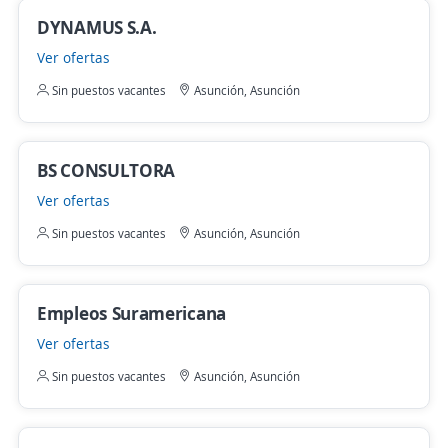
DYNAMUS S.A.
Ver ofertas
Sin puestos vacantes
Asunción, Asunción
BS CONSULTORA
Ver ofertas
Sin puestos vacantes
Asunción, Asunción
Empleos Suramericana
Ver ofertas
Sin puestos vacantes
Asunción, Asunción