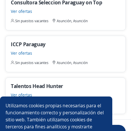
Consultora Seleccion Paraguay on Top
Ver ofertas
Sin puestos vacantes
Asunción, Asunción
ICCP Paraguay
Ver ofertas
Sin puestos vacantes
Asunción, Asunción
Talentos Head Hunter
Ver ofertas
Sin puestos vacantes
Asunción, Asunción
Utilizamos cookies propias necesarias para el
funcionamiento correcto y personalización del
sitio web. También utilizamos cookies de
terceros para fines analíticos y mostrarte