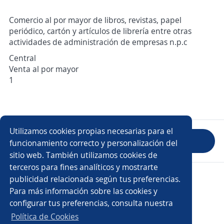
Comercio al por mayor de libros, revistas, papel
periódico, cartón y artículos de librería entre otras
actividades de administración de empresas n.p.c
Central
Venta al por mayor
1
Utilizamos cookies propias necesarias para el
Evaluar empresa
funcionamiento correcto y personalización del
sitio web. También utilizamos cookies de
terceros para fines analíticos y mostrarte
Copyright 2014 - 2026 DGNET LTD.
publicidad relacionada según tus preferencias.
Aviso legal
/
Privacidad
Para más información sobre las cookies y
configurar tus preferencias, consulta nuestra
Política de Cookies