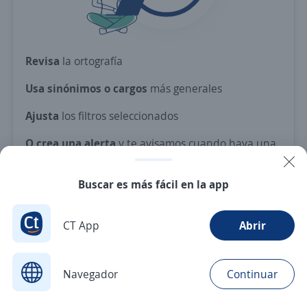
Revisa
la ortografía
Usa sinónimos o cargos
más generales
Ajusta
los filtros seleccionados
O crea una alerta
y te avisamos cuando haya una
vacante con tus criterios
Buscar es más fácil en la app
Nuevas ofertas de empleo
Avísame
CT App
Abrir
Navegador
Continuar
Buscar
Postulaciones
Avisos
Favoritos
Menú